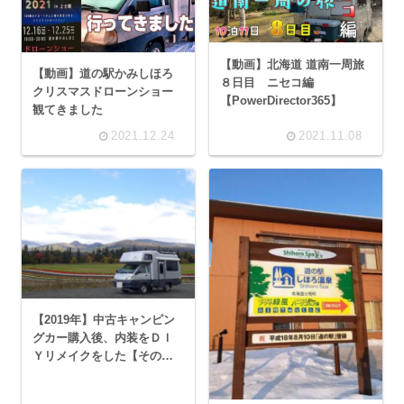
【動画】北海道 道南一周旅
【動画】道の駅かみしほろ
８日目 ニセコ編
クリスマスドローンショー
【PowerDirector365】
観てきました
2021.12.24
2021.11.08
【2019年】中古キャンピン
グカー購入後、内装をＤＩ
Ｙリメイクをした【その１
床と壁】