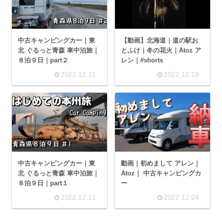
中古キャンピングカー｜東
【動画】北海道｜道の駅お
北 ぐるっと青森 車中泊旅｜
とふけ｜冬の花火｜Atoz ア
８泊９日｜part２
レン｜#shorts
2022.12.31
2022.12.19
中古キャンピングカー｜東
動画｜初めまして アレン｜
北 ぐるっと青森 車中泊旅｜
Atoz｜ 中古キャンピングカ
８泊９日｜part１
ー
2022.12.11
2022.12.04