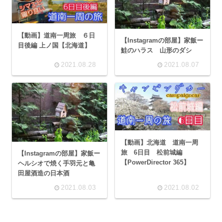
【動画】道南一周旅 ６日
【Instagramの部屋】家飯ー
目後編 上ノ国【北海道】
鮭のハラス 山形のダシ
2021.08.28
2021.08.07
【動画】北海道 道南一周
旅 6日目 松前城編
【Instagramの部屋】家飯ー
【PowerDirector 365】
ヘルシオで焼く手羽元と亀
田屋酒造の日本酒
2021.08.03
2021.08.02