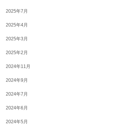
2025年7月
2025年4月
2025年3月
2025年2月
2024年11月
2024年9月
2024年7月
2024年6月
2024年5月