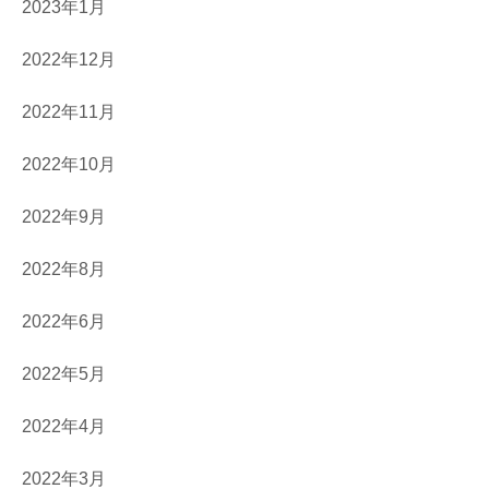
2023年1月
2022年12月
2022年11月
2022年10月
2022年9月
2022年8月
2022年6月
2022年5月
2022年4月
2022年3月