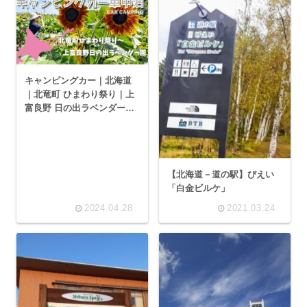
キャンピングカー｜北海道
｜北竜町 ひまわり祭り｜上
富良野 日の出ラベンダー園
｜AtoZ ALEN (アレン)
【北海道－道の駅】びえい
「白金ビルケ」
2024.04.28
2021.03.24