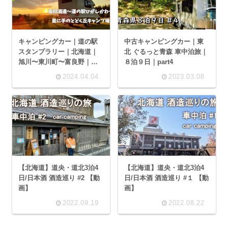
キャンピングカー｜道の駅
中古キャンピングカー｜東
スタンプラリー｜北海道｜
北 ぐるっと青森 車中泊旅｜
旭川〜東川町〜富良野｜日
８泊９日｜part4
本酒買って星に手のとどく
2024.04.04
2023.03.08
丘キャンプ場へ｜４泊５日
の旅 後編｜AtoZ ALEN (ア
レン)
【北海道】道央・道北3泊4
【北海道】道央・道北3泊4
日/日本酒 酒造巡り #2 【動
日/日本酒 酒造巡り #１ 【動
画】
画】
2022.09.19
2022.08.22